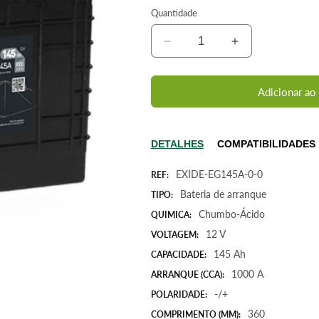
Quantidade
Diminuir
Aumentar
a
a
quantidade
quantidade
de
de
Adicionar ao
Bateria
Bateria
de
de
camião
camião
DETALHES
COMPATIBILIDADES
12V
12V
145Ah
145Ah
EXIDE-EG145A-0-0
REF:
1000A
1000A
Bateria de arranque
TIPO:
Exide
Exide
Tudor
Tudor
Chumbo-Ácido
QUIMICA:
Start
Start
12 V
VOLTAGEM:
PRO
PRO
145 Ah
CAPACIDADE:
EG145A
EG145A
TG145A
TG145A
1000 A
ARRANQUE (CCA):
-/+
POLARIDADE:
360
COMPRIMENTO (MM):