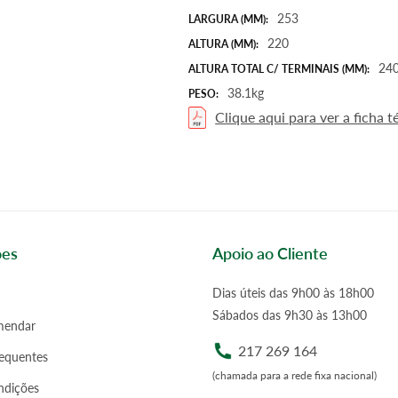
253
LARGURA (MM):
220
ALTURA (MM):
24
ALTURA TOTAL C/ TERMINAIS (MM):
38.1kg
PESO:
Clique aqui para ver a ficha t
ões
Apoio ao Cliente
Dias úteis das 9h00 às 18h00
Sábados das 9h30 às 13h00
endar
217 269 164
requentes
(chamada para a rede fixa nacional)
ndições