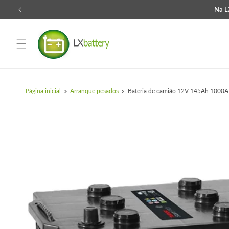
Saltar
Na LX
para o
conteúdo
Página inicial
Arranque pesados
Bateria de camião 12V 145Ah 1000
Saltar para
a
informação
do produto