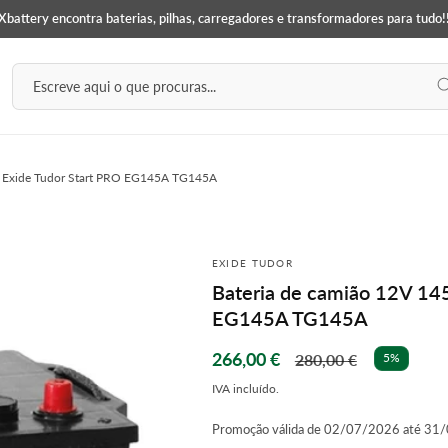
battery encontra baterias, pilhas, carregadores e transformadores para tudo!
Escreve aqui o que procuras...
A Exide Tudor Start PRO EG145A TG145A
EXIDE TUDOR
Bateria de camião 12V 14
EG145A TG145A
Preço
266,00 €
Preço
280,00 €
5%
de
normal
IVA incluído.
saldo
Promoção válida de 02/07/2026 até 31