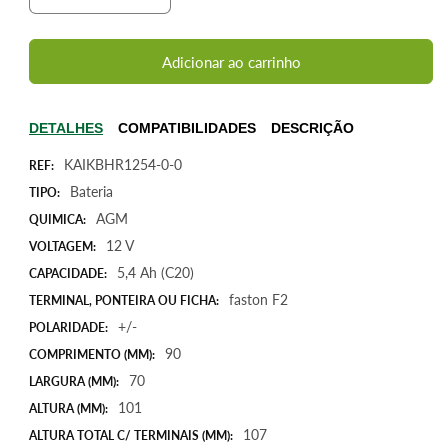
a
a
quantidade
quantidade
de
de
Adicionar ao carrinho
Bateria
Bateria
12V
12V
5,4Ah
5,4Ah
DETALHES
COMPATIBILIDADES
DESCRIÇÃO
(term.
(term.
KAIKBHR1254-0-0
F2)
F2)
REF:
Kaise
Kaise
Bateria
TIPO:
AGM
AGM
AGM
QUIMICA:
Alta
Alta
12 V
VOLTAGEM:
Descarga
Descarga
para
para
5,4 Ah (C20)
CAPACIDADE:
UPS
UPS
faston F2
TERMINAL, PONTEIRA OU FICHA:
+/-
POLARIDADE:
90
COMPRIMENTO (MM):
70
LARGURA (MM):
101
ALTURA (MM):
107
ALTURA TOTAL C/ TERMINAIS (MM):