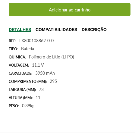
quantidade
quantidade
de
de
Adicionar ao carrinho
Bateria
Bateria
para
para
Asus
Asus
DETALHES
COMPATIBILIDADES
DESCRIÇÃO
PU301LA
PU301LA
LX800108862-0-0
C31N1318,
C31N1318,
REF:
11,1V
11,1V
Bateria
TIPO:
3950mAh
3950mAh
Polímero de Lítio (Li-PO)
QUIMICA:
43,8Wh
43,8Wh
11,1 V
VOLTAGEM:
3950 mAh
CAPACIDADE:
295
COMPRIMENTO (MM):
73
LARGURA (MM):
11
ALTURA (MM):
0.39kg
PESO: