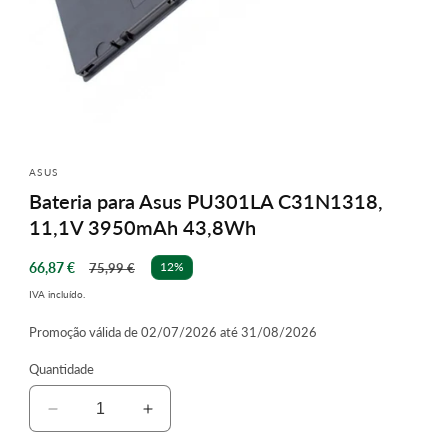
Abrir
conteúdo
multimédia
ASUS
1
Bateria para Asus PU301LA C31N1318,
em
modal
11,1V 3950mAh 43,8Wh
Preço
Preço
66,87 €
12%
75,99 €
de
normal
IVA incluído.
saldo
Promoção válida de 02/07/2026 até 31/08/2026
Quantidade
Diminuir
Aumentar
a
a