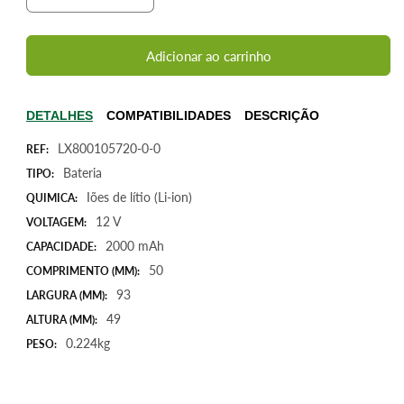
a
a
quantidade
quantidade
de
de
Adicionar ao carrinho
Bateria
Bateria
para
para
Black
Black
DETALHES
COMPATIBILIDADES
DESCRIÇÃO
&amp;
&amp;
LX800105720-0-0
Decker
Decker
REF:
BL1110
BL1110
Bateria
TIPO:
BL1310,
BL1310,
Iões de lítio (Li-ion)
QUIMICA:
12V
12V
12 V
VOLTAGEM:
2000mAh
2000mAh
24Wh
24Wh
2000 mAh
CAPACIDADE:
50
COMPRIMENTO (MM):
93
LARGURA (MM):
49
ALTURA (MM):
0.224kg
PESO: