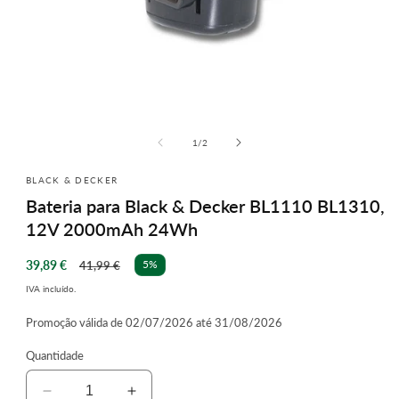
Abrir
conteúdo
multimédia
de
1
/
2
1
em
BLACK & DECKER
modal
Bateria para Black & Decker BL1110 BL1310,
12V 2000mAh 24Wh
Preço
Preço
39,89 €
5%
41,99 €
de
normal
IVA incluído.
saldo
Promoção válida de 02/07/2026 até 31/08/2026
Quantidade
Diminuir
Aumentar