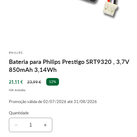
Abrir
conteúdo
multimédia
PHILIPS
1
Bateria para Philips Prestigo SRT9320 , 3,7V
em
modal
850mAh 3,14Wh
Preço
Preço
21,11 €
12%
23,99 €
de
normal
IVA incluído.
saldo
Promoção válida de 02/07/2026 até 31/08/2026
Quantidade
Diminuir
Aumentar
a
a