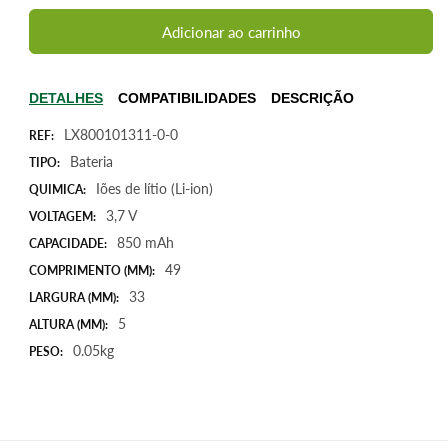
quantidade
quantidade
de
de
Adicionar ao carrinho
Bateria
Bateria
para
para
Philips
Philips
DETALHES
COMPATIBILIDADES
DESCRIÇÃO
Prestigo
Prestigo
LX800101311-0-0
SRT9320
SRT9320
REF:
,
,
Bateria
TIPO:
3,7V
3,7V
Iões de lítio (Li-ion)
QUIMICA:
850mAh
850mAh
3,7 V
VOLTAGEM:
3,14Wh
3,14Wh
850 mAh
CAPACIDADE:
49
COMPRIMENTO (MM):
33
LARGURA (MM):
5
ALTURA (MM):
0.05kg
PESO: