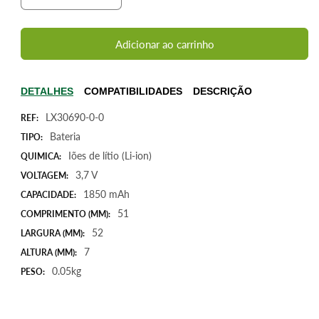
a
a
quantidade
quantidade
de
de
Adicionar ao carrinho
Bateria
Bateria
para
para
Router
Router
DETALHES
COMPATIBILIDADES
DESCRIÇÃO
Wireless
Wireless
LX30690-0-0
TP-
TP-
REF:
Link
Link
Bateria
TIPO:
MR3040,
MR3040,
Iões de lítio (Li-ion)
QUIMICA:
3,7V
3,7V
3,7 V
VOLTAGEM:
1850mAh
1850mAh
6,8Wh
6,8Wh
1850 mAh
CAPACIDADE:
51
COMPRIMENTO (MM):
52
LARGURA (MM):
7
ALTURA (MM):
0.05kg
PESO: