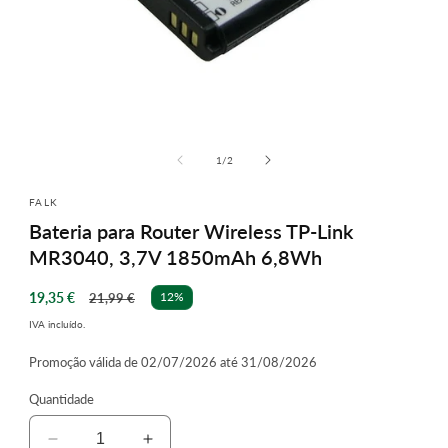
Abrir
conteúdo
multimédia
de
1
/
2
1
em
FALK
modal
Bateria para Router Wireless TP-Link
MR3040, 3,7V 1850mAh 6,8Wh
Preço
Preço
19,35 €
12%
21,99 €
de
normal
IVA incluído.
saldo
Promoção válida de 02/07/2026 até 31/08/2026
Quantidade
Diminuir
Aumentar