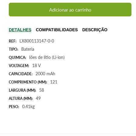
quantidade
quantidade
de
de
Adicionar ao carrinho
Bateria
Bateria
para
para
Wolf
Wolf
DETALHES
COMPATIBILIDADES
DESCRIÇÃO
Garten
Garten
LX800113147-0-0
GTB815
GTB815
REF:
Power
Power
Bateria
TIPO:
Pack
Pack
Iões de lítio (Li-ion)
QUIMICA:
3,
3,
18 V
VOLTAGEM:
18V
18V
2000mAh
2000mAh
2000 mAh
CAPACIDADE:
36Wh
36Wh
121
COMPRIMENTO (MM):
58
LARGURA (MM):
49
ALTURA (MM):
0.41kg
PESO: