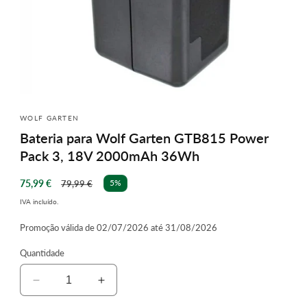
Abrir
conteúdo
multimédia
WOLF GARTEN
1
Bateria para Wolf Garten GTB815 Power
em
modal
Pack 3, 18V 2000mAh 36Wh
Preço
Preço
75,99 €
5%
79,99 €
de
normal
IVA incluído.
saldo
Promoção válida de 02/07/2026 até 31/08/2026
Quantidade
Diminuir
Aumentar
a
a