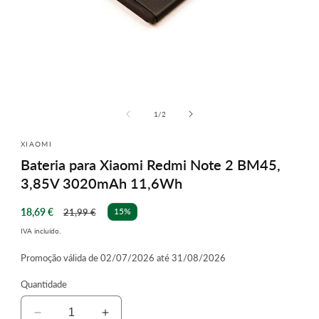
Abrir
conteúdo
multimédia
de
1
/
2
1
em
XIAOMI
modal
Bateria para Xiaomi Redmi Note 2 BM45,
3,85V 3020mAh 11,6Wh
Preço
Preço
18,69 €
15%
21,99 €
de
normal
IVA incluído.
saldo
Promoção válida de 02/07/2026 até 31/08/2026
Quantidade
Diminuir
Aumentar