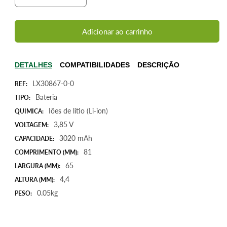
a
a
quantidade
quantidade
de
de
Adicionar ao carrinho
Bateria
Bateria
para
para
Xiaomi
Xiaomi
DETALHES
COMPATIBILIDADES
DESCRIÇÃO
Redmi
Redmi
LX30867-0-0
Note
Note
REF:
2
2
Bateria
TIPO:
BM45,
BM45,
Iões de lítio (Li-ion)
QUIMICA:
3,85V
3,85V
3,85 V
VOLTAGEM:
3020mAh
3020mAh
11,6Wh
11,6Wh
3020 mAh
CAPACIDADE:
81
COMPRIMENTO (MM):
65
LARGURA (MM):
4,4
ALTURA (MM):
0.05kg
PESO: