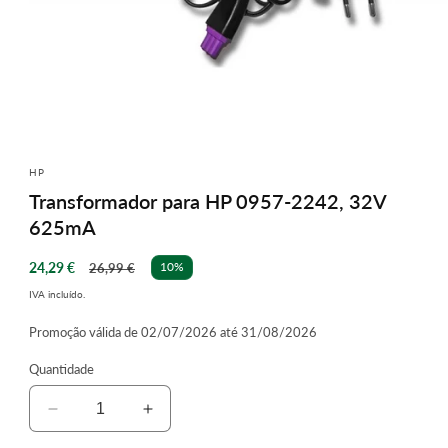
Abrir
conteúdo
multimédia
HP
1
Transformador para HP 0957-2242, 32V
em
modal
625mA
Preço
Preço
24,29 €
10%
26,99 €
de
normal
IVA incluído.
saldo
Promoção válida de 02/07/2026 até 31/08/2026
Quantidade
Diminuir
Aumentar
a
a