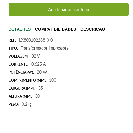
quantidade
quantidade
de
de
Adicionar ao carrinho
Transformador
Transformador
para
para
HP
HP
DETALHES
COMPATIBILIDADES
DESCRIÇÃO
0957-
0957-
LX800102288-0-0
2242,
2242,
REF:
32V
32V
Transformador impressora
TIPO:
625mA
625mA
32 V
VOLTAGEM:
0,625 A
CORRENTE:
20 W
POTÊNCIA (W):
100
COMPRIMENTO (MM):
35
LARGURA (MM):
30
ALTURA (MM):
0.2kg
PESO: